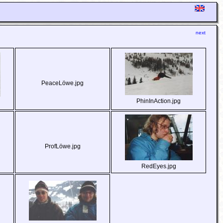
next
PeaceLöwe.jpg
PhinInAction.jpg
ProfLöwe.jpg
RedEyes.jpg