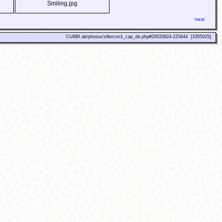
Smiling.jpg
next
CUBBI.de/photos/zillercon1_cap_de.php#20020824-225644 [3355025]