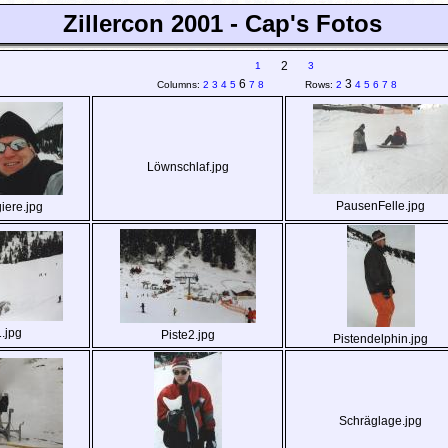
Zillercon 2001 - Cap's Fotos
2
1
3
6
3
Columns:
2
3
4
5
7
8
Rows:
2
4
5
6
7
8
Löwnschlaf.jpg
PausenFelle.jpg
giere.jpg
1.jpg
Piste2.jpg
Pistendelphin.jpg
Schräglage.jpg