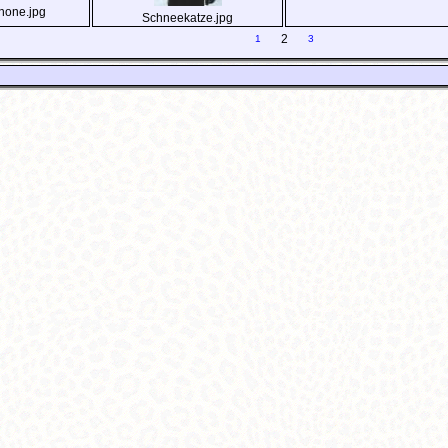
none.jpg
Schneekatze.jpg
2
1
3