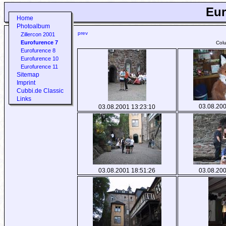
Eur
Home
Photoalbum
prev
Zillercon 2001
Eurofurence 7
Col
Eurofurence 8
Eurofurence 10
Eurofurence 11
Sitemap
Imprint
Cubbi.de Classic
Links
03.08.200
03.08.2001 13:23:10
03.08.2001 18:51:26
03.08.200