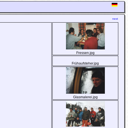
next
Fressen.jpg
Frühaufsteher.jpg
Glasmalerei.jpg