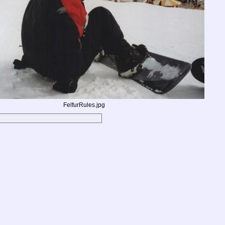
FelfurRules.jpg