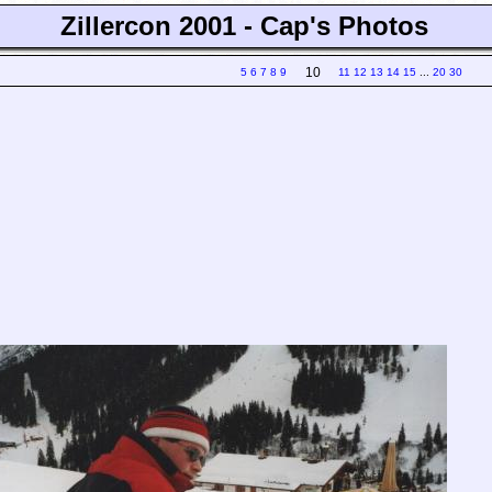
Zillercon 2001 - Cap's Photos
10
5
6
7
8
9
11
12
13
14
15
...
20
30